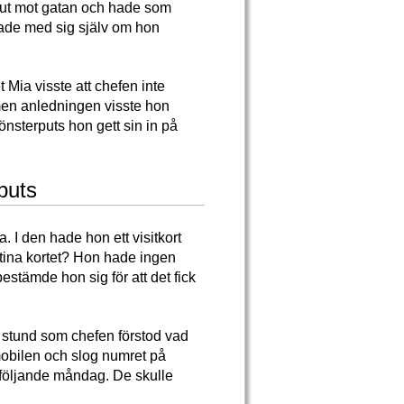
r ut mot gatan och hade som
erade med sig själv om hon
 Mia visste att chefen inte
r men anledningen visste hon
önsterputs hon gett sin in på
puts
 I den hade hon ett visitkort
stina kortet? Hon hade ingen
bestämde hon sig för att det fick
a stund som chefen förstod vad
obilen och slog numret på
ll följande måndag. De skulle