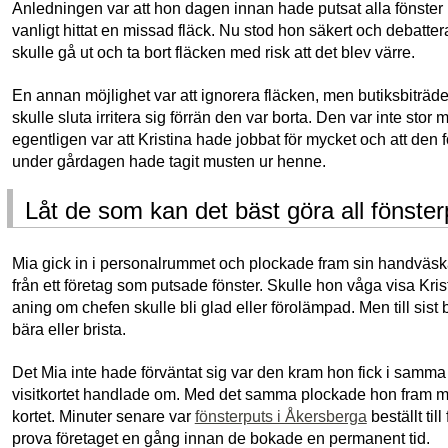
Anledningen var att hon dagen innan hade putsat alla fönste
vanligt hittat en missad fläck. Nu stod hon säkert och debatt
skulle gå ut och ta bort fläcken med risk att det blev värre.
En annan möjlighet var att ignorera fläcken, men butiksbiträdet
skulle sluta irritera sig förrän den var borta. Den var inte sto
egentligen var att Kristina hade jobbat för mycket och att den f
under gårdagen hade tagit musten ur henne.
Låt de som kan det bäst göra all fönster
Mia gick in i personalrummet och plockade fram sin handväska.
från ett företag som putsade fönster. Skulle hon våga visa Kri
aning om chefen skulle bli glad eller förolämpad. Men till sist 
bära eller brista.
Det Mia inte hade förväntat sig var den kram hon fick i samm
visitkortet handlade om. Med det samma plockade hon fram m
kortet. Minuter senare var
fönsterputs i Åkersberga
beställt ti
prova företaget en gång innan de bokade en permanent tid.