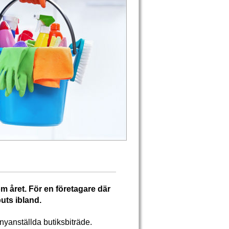
 året. För en företagare där
puts ibland.
yanställda butiksbiträde.