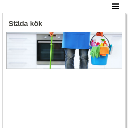
STÄDA KÖK
RENGÖRA SPIS
Städa kök
RENGÖRA KAFFEBRYGGARE
RENGÖRA KYLSKÅP
DÅLIG LUKT I KYLSKÅP
BLOGG
BESTÄLL STÄDHJÄLP